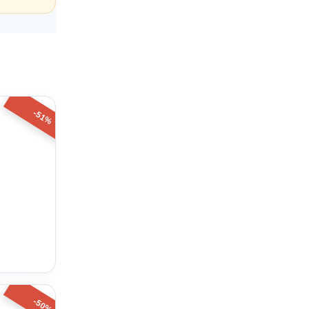
-51%
-50%