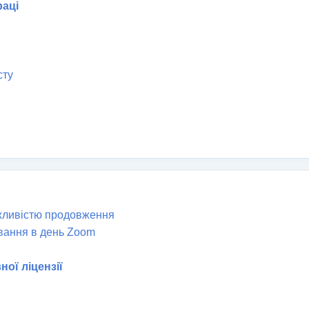
раці
сту
ожливістю продовження
вання в день Zoom
ої ліцензії