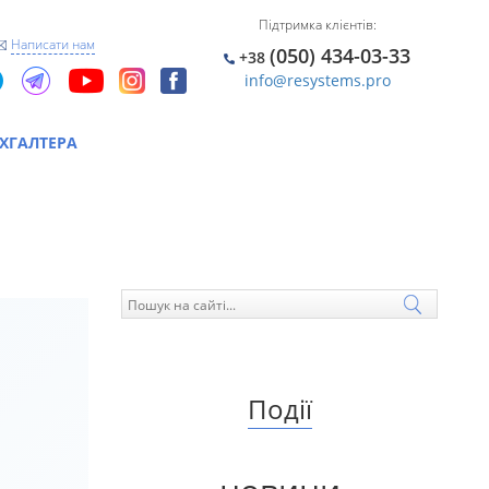
Підтримка клієнтів:
Написати нам
(050) 434-03-33
+38
info@resystems.pro
ХГАЛТЕРА
Сертифікація Бухгалтерів По
ПК “Облік Ресурсів” Та
Бухгалтерському Обліку В
Бюджетній Установі
Події
: “Що Таке
Опитування Після Тренінгу
ція
 Установи”