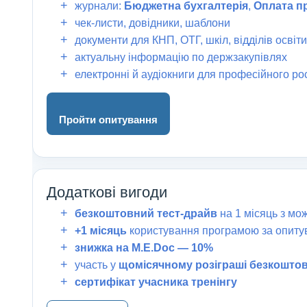
журнали:
Бюджетна бухгалтерія
,
Оплата п
чек-листи, довідники, шаблони
документи для КНП, ОТГ, шкіл, відділів освіти
актуальну інформацію по держзакупівлях
електронні й аудіокниги для професійного ро
Пройти опитування
Додаткові вигоди
безкоштовний тест-драйв
на 1 місяць з м
+1 місяць
користування програмою за опиту
знижка на M.E.Doc — 10%
участь у
щомісячному розіграші безкоштовн
сертифікат учасника тренінгу