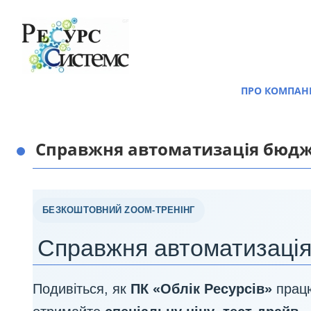
ПРО КОМПАН
Контакти
Партнерство
Справжня автоматизація бюдж
Підписатися
Відгуки Клієнті
Вакансії
БЕЗКОШТОВНИЙ ZOOM-ТРЕНІНГ
Реєстрація На
Справжня автоматизація
Політика Конф
Подивіться, як
ПК «Облік Ресурсів»
працю