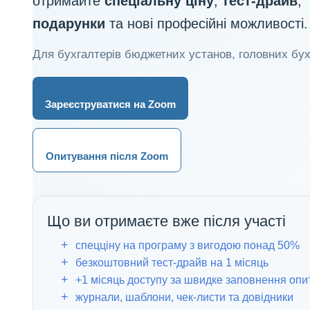
отримайте
спеціальну ціну
,
тест-драйв
,
подарунки
та нові професійні можливості.
Для бухгалтерів бюджетних установ, головних бухга
Зареєструватися на Zoom
Опитування після Zoom
Що ви отримаєте вже після участі
спецціну на програму з вигодою понад 50%
безкоштовний тест-драйв на 1 місяць
+1 місяць доступу за швидке заповнення оп
журнали, шаблони, чек-листи та довідники