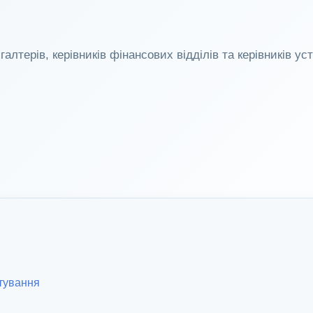
Реєстраці
Тренінг№2
“Автоматиз
лтерів, керівників фінансових відділів та керівників ус
За Допом
ПК”Облік Р
Справжня 
Бюджетної
итування