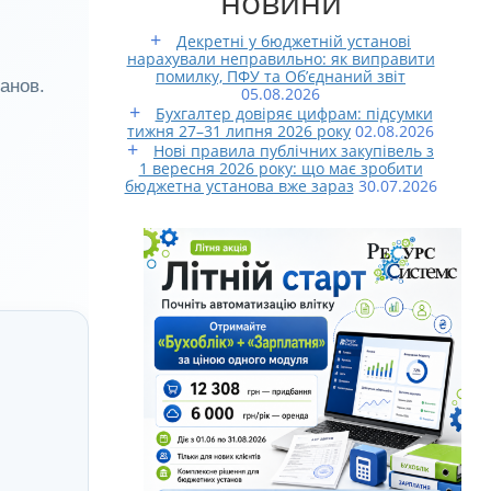
новини
я На Zoom
Декретні у бюджетній установі
:
нарахували неправильно: як виправити
Запис На Навчальний
помилку, ПФУ та Об’єднаний звіт
ація Обліку
Тренінг Підчас Тест-Драйву
танов.
05.08.2026
огою
Бухгалтер довіряє цифрам: підсумки
есурсів”
тижня 27–31 липня 2026 року
02.08.2026
Нові правила публічних закупівель з
Автоматизація
1 вересня 2026 року: що має зробити
 Установи
бюджетна установа вже зараз
30.07.2026