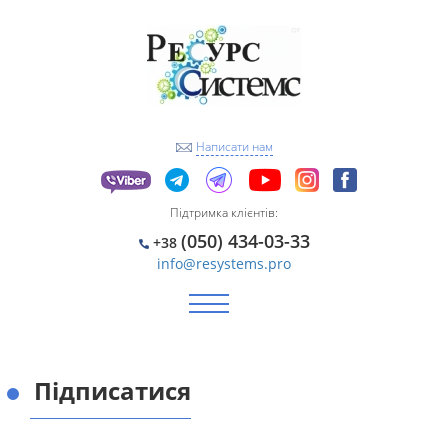
Написати нам
Підтримка клієнтів:
(050) 434-03-33
+38
info@resystems.pro
ПРО КОМПАНІЮ
Контакти
Підписатися
Партнерство
ПРОДУКЦІЯ:
ОБЛІК РЕСУРСІВ Для Бюджетних Організацій
Наша Партнерська
Підписатися