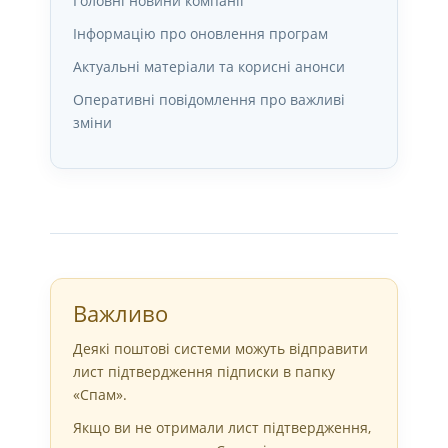
Головні новини компанії
Обліку За
Допомогою
Інформацію про оновлення програм
ПК”Облік Ресурсів”
Актуальні матеріали та корисні анонси
Запис На
Справжня
Навчальний
Автоматизація
Оперативні повідомлення про важливі
Тренінг Підчас
Бюджетної
зміни
Тест-Драйву
Установи
Важливо
Деякі поштові системи можуть відправити
лист підтвердження підписки в папку
«Спам».
Якщо ви не отримали лист підтвердження,